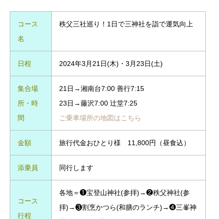
コース
秩父三社巡り！1日で三神社を詣で運気向上
名
日程
2024年3月21日(木)・3月23日(土)
集合場
21日→湘南台7:00 善行7:15
所・時
23日→藤沢7:00 辻堂7:25
間
ご乗車場所の地図はこちら
金額
旅行代金おひとり様 11,800円（昼食込）
添乗員
同行します
各地＝❶宝登山神社(参拝)→❷秩父神社(参
コース
拝)→❸割烹かつら(和膳のランチ)→❹三峯神
行程