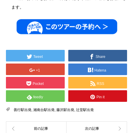
ます。
Tweet
Share
+1
Hatena
Pocket
RSS
feedly
Pin it
善行駅出発
,
湘南台駅出発
,
藤沢駅出発
,
辻堂駅出発