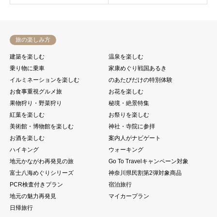
旅の楽しみ方
建築を楽しむ
温泉を楽しむ
乗り物に乗車
家康めぐり戦国あるき
イルミネーションを楽しむ
のあたびだけの特別体験
お食事重視グルメ旅
お花を楽しむ
果物狩り・野菜狩り
秘境・絶景特集
紅葉を楽しむ
お祭りを楽しむ
美術館・博物館を楽しむ
神社・寺院に参拝
お酒を楽しむ
案内人がナビゲート
ハイキング
ウォーキング
地元かながわ再発見の旅
Go To Travelキャンペーン対象
富士八海めぐりシリーズ
神奈川県民割第2弾対象商品
PCR検査付きプラン
宿泊旅行
地元の魅力再発見
マイカープラン
日帰旅行