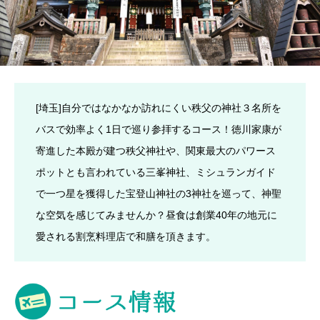
[埼玉]自分ではなかなか訪れにくい秩父の神社３名所を
バスで効率よく1日で巡り参拝するコース！徳川家康が
寄進した本殿が建つ秩父神社や、関東最大のパワース
ポットとも言われている三峯神社、ミシュランガイド
で一つ星を獲得した宝登山神社の3神社を巡って、神聖
な空気を感じてみませんか？昼食は創業40年の地元に
愛される割烹料理店で和膳を頂きます。