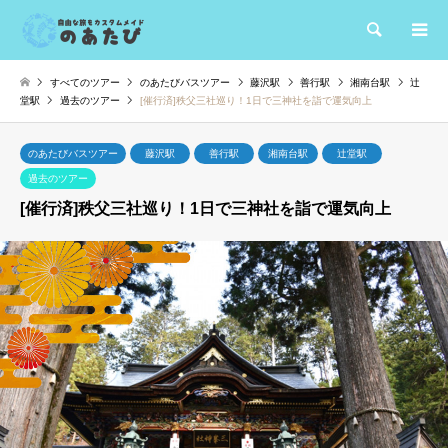
検索
すべてのツアー
のあたびバスツアー
藤沢駅
善行駅
湘南台駅
辻
堂駅
過去のツアー
[催行済]秩父三社巡り！1日で三神社を詣で運気向上
のあたびバスツアー
藤沢駅
善行駅
湘南台駅
辻堂駅
過去のツアー
[催行済]秩父三社巡り！1日で三神社を詣で運気向上