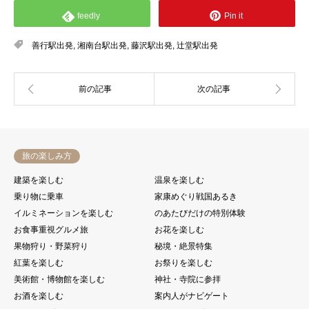
feedly
Pin it
善行駅出発
,
湘南台駅出発
,
藤沢駅出発
,
辻堂駅出発
旅の楽しみ方
建築を楽しむ
温泉を楽しむ
乗り物に乗車
家康めぐり戦国あるき
イルミネーションを楽しむ
のあたびだけの特別体験
お食事重視グルメ旅
お花を楽しむ
果物狩り・野菜狩り
秘境・絶景特集
紅葉を楽しむ
お祭りを楽しむ
美術館・博物館を楽しむ
神社・寺院に参拝
お酒を楽しむ
案内人がナビゲート