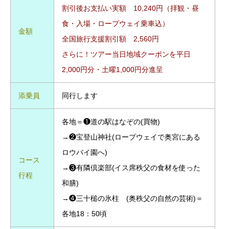
割引後お支払い実額 10,240円（拝観・昼
食・入場・ロープウェイ乗車込）
金額
全国旅行支援割引額 2,560円
さらに！ツアー当日地域クーポンを平日
2,000円分・土曜1,000円分進呈
添乗員
同行します
各地＝❶道の駅はなぞの(買物)
→❷宝登山神社(ロープウェイで奥宮にある
ロウバイ園へ)
コース
→❸有隣倶楽部(イス席秩父の食材を使った
行程
和膳)
→❹三十槌の氷柱 (奥秩父の自然の芸術)＝
各地18：50頃