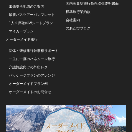
国内募集型旅行条件取引説明書面
出発場所地図のご案内
標準旅行業約款
最新バスツアーパンフレット
会社案内
1人２席確約Wシートプラン
のあたびブログ
マイカープラン
オーダーメイド旅行
団体・研修旅行幹事様サポート
一生に一度のハネムーン旅行
介護施設向けの外出レク
パッケージプランのアレンジ
オーダーメイドプラン例
オーダーメイドのお問合せ