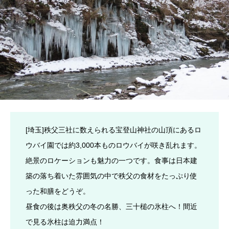
[埼玉]秩父三社に数えられる宝登山神社の山頂にあるロ
ウバイ園では約3,000本ものロウバイが咲き乱れます。
絶景のロケーションも魅力の一つです。食事は日本建
築の落ち着いた雰囲気の中で秩父の食材をたっぷり使
った和膳をどうぞ。
昼食の後は奥秩父の冬の名勝、三十槌の氷柱へ！間近
で見る氷柱は迫力満点！