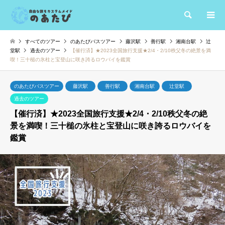
検索
すべてのツアー
のあたびバスツアー
藤沢駅
善行駅
湘南台駅
辻
堂駅
過去のツアー
【催行済】★2023全国旅行支援★2/4・2/10秩父冬の絶景を満
喫！三十槌の氷柱と宝登山に咲き誇るロウバイを鑑賞
のあたびバスツアー
藤沢駅
善行駅
湘南台駅
辻堂駅
過去のツアー
【催行済】★2023全国旅行支援★2/4・2/10秩父冬の絶
景を満喫！三十槌の氷柱と宝登山に咲き誇るロウバイを
鑑賞