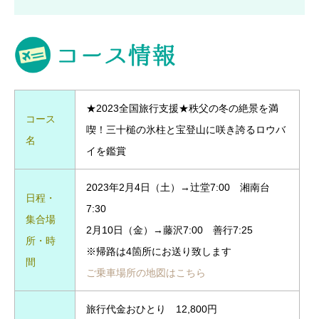
★2023全国旅行支援★秩父の冬の絶景を満
コース
喫！三十槌の氷柱と宝登山に咲き誇るロウバ
名
イを鑑賞
2023年2月4日（土）→辻堂7:00 湘南台
日程・
7:30
集合場
2月10日（金）→藤沢7:00 善行7:25
所・時
※帰路は4箇所にお送り致します
間
ご乗車場所の地図はこちら
旅行代金おひとり 12,800円