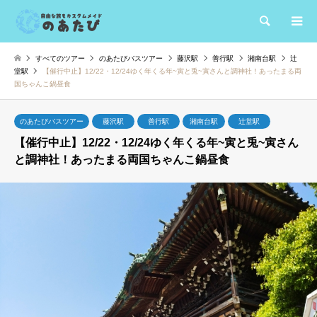
検索
すべてのツアー
のあたびバスツアー
藤沢駅
善行駅
湘南台駅
辻
堂駅
【催行中止】12/22・12/24ゆく年くる年~寅と兎~寅さんと調神社！あったまる両
国ちゃんこ鍋昼食
のあたびバスツアー
藤沢駅
善行駅
湘南台駅
辻堂駅
【催行中止】12/22・12/24ゆく年くる年~寅と兎~寅さん
と調神社！あったまる両国ちゃんこ鍋昼食