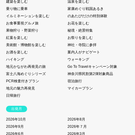
建築を楽しむ
温泉を楽しむ
乗り物に乗車
家康めぐり戦国あるき
イルミネーションを楽しむ
のあたびだけの特別体験
お食事重視グルメ旅
お花を楽しむ
果物狩り・野菜狩り
秘境・絶景特集
紅葉を楽しむ
お祭りを楽しむ
美術館・博物館を楽しむ
神社・寺院に参拝
お酒を楽しむ
案内人がナビゲート
ハイキング
ウォーキング
地元かながわ再発見の旅
Go To Travelキャンペーン対象
富士八海めぐりシリーズ
神奈川県民割第2弾対象商品
PCR検査付きプラン
宿泊旅行
地元の魅力再発見
マイカープラン
日帰旅行
出発月
2026年10月
2026年8月
2026年9月
2026年７月
2026年6月
2026年3月