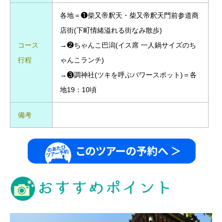
各地＝❶柴又帝釈天・柴又帝釈天門前参道商
店街(下町情緒溢れる街なみ散歩)
コース
→❷ちゃんこ巴潟(イス席 一人鍋サイズのち
行程
ゃんこランチ)
→❸調神社(ツキを呼ぶパワースポット)＝各
地19：10頃
備考