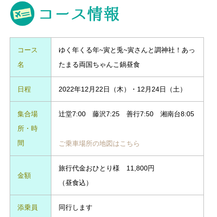
コース
ゆく年くる年~寅と兎~寅さんと調神社！あっ
名
たまる両国ちゃんこ鍋昼食
日程
2022年12月22日（木）・12月24日（土）
集合場
辻堂7:00 藤沢7:25 善行7:50 湘南台8:05
所・時
間
ご乗車場所の地図はこちら
旅行代金おひとり様 11,800円
金額
（昼食込）
添乗員
同行します