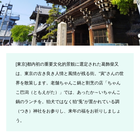
[東京]都内初の重要文化的景観に選定された葛飾柴又
は、東京の古き良き人情と風情が残る街。“寅”さんの世
界を散策します。老舗ちゃんこ鍋と割烹の店「ちゃん
こ巴潟（ともえがた）」では、あったか～いちゃんこ
鍋のランチを。狛犬ではなく狛“兎”が置かれている調
（つき）神社をお参りし、来年の福をお祈りしましょ
う。