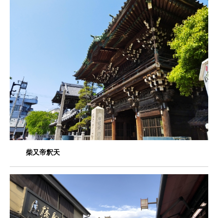
柴又帝釈天