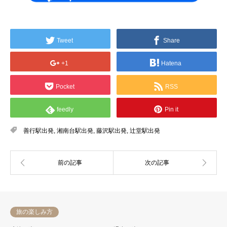
Tweet
Share
+1
Hatena
Pocket
RSS
feedly
Pin it
善行駅出発
,
湘南台駅出発
,
藤沢駅出発
,
辻堂駅出発
旅の楽しみ方