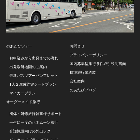
のあたびツアー
お問合せ
プライバシーポリシー
お申込みから出発までの流れ
国内募集型旅行条件取引説明書面
出発場所地図のご案内
標準旅行業約款
最新バスツアーパンフレット
会社案内
1人２席確約Wシートプラン
のあたびブログ
マイカープラン
オーダーメイド旅行
団体・研修旅行幹事様サポート
一生に一度のハネムーン旅行
介護施設向けの外出レク