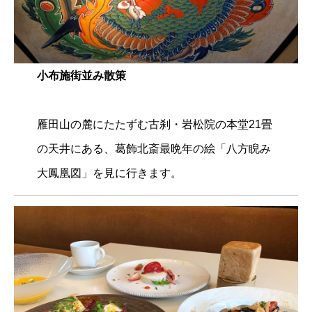
小布施街並み散策
雁田山の麓にたたずむ古刹・岩松院の本堂21畳
の天井にある、葛飾北斎最晩年の絵「八方睨み
大鳳凰図」を見に行きます。