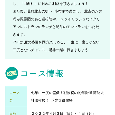
し、「回向柱」に触れご利益を頂きましょう！
また栗と葛飾北斎の街 ・ 小布施で過ごし、 北斎の八方
睨み鳳凰図のある岩松院や、 スタイリッシュなイタリ
アンレストランのランチと絶品のモンブランをいただ
きます。
7年に1度の盛儀を両方楽しめる、一生に一度しかない
二度とないチャンス。是非一緒に行きましょう！
コース
七年に一度の盛儀！戦後初の同年開催 諏訪大
名
社御柱祭 と 善光寺御開帳
日程
２０２２年４月３日（日）～４日（月）