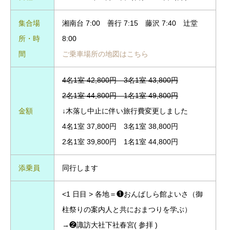
集合場
湘南台 7:00 善行 7:15 藤沢 7:40 辻堂
所・時
8:00
間
ご乗車場所の地図はこちら
4名1室 42,800円 3名1室 43,800円
2名1室 44,800円 1名1室 49,800円
金額
↓木落し中止に伴い旅行費変更しました
4名1室 37,800円 3名1室 38,800円
2名1室 39,800円 1名1室 44,800円
添乗員
同行します
<1 日目 > 各地＝❶おんばしら館よいさ（御
柱祭りの案内人と共におまつりを学ぶ）
→❷諏訪大社下社春宮( 参拝 )