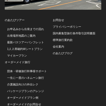
のあたびツアー
お問合せ
プライバシーポリシー
お申込みから出発までの流れ
国内募集型旅行条件取引説明書面
出発場所地図のご案内
標準旅行業約款
最新バスツアーパンフレット
会社案内
1人２席確約Wシートプラン
のあたびブログ
マイカープラン
オーダーメイド旅行
団体・研修旅行幹事様サポート
一生に一度のハネムーン旅行
介護施設向けの外出レク
パッケージプランのアレンジ
オーダーメイドプラン例
オーダーメイドのお問合せ