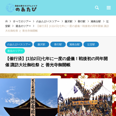
検索
すべてのツアー
のあたびバスツアー
藤沢駅
善行駅
湘南台駅
辻
堂駅
過去のツアー
【催行済】[1泊2日]七年に一度の盛儀！戦後初の同年開催 諏訪
大社御柱祭 と 善光寺御開帳
のあたびバスツアー
藤沢駅
善行駅
湘南台駅
辻堂駅
過去のツアー
【催行済】[1泊2日]七年に一度の盛儀！戦後初の同年開
催 諏訪大社御柱祭 と 善光寺御開帳