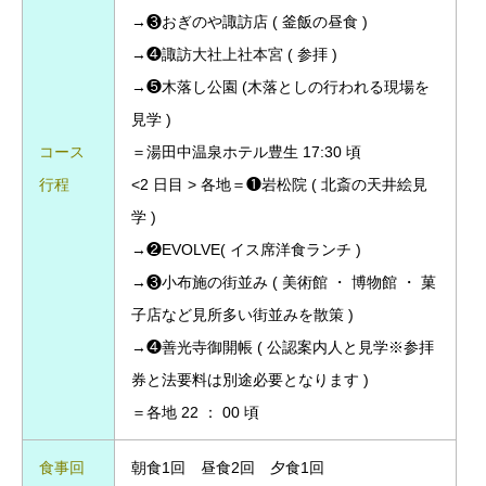
→❸おぎのや諏訪店 ( 釜飯の昼食 )
→❹諏訪大社上社本宮 ( 参拝 )
→❺木落し公園 (木落としの行われる現場を
見学 )
コース
＝湯田中温泉ホテル豊生 17:30 頃
行程
<2 日目 > 各地＝❶岩松院 ( 北斎の天井絵見
学 )
→❷EVOLVE( イス席洋食ランチ )
→❸小布施の街並み ( 美術館 ・ 博物館 ・ 菓
子店など見所多い街並みを散策 )
→❹善光寺御開帳 ( 公認案内人と見学※参拝
券と法要料は別途必要となります )
＝各地 22 ： 00 頃
食事回
朝食1回 昼食2回
夕食1
回