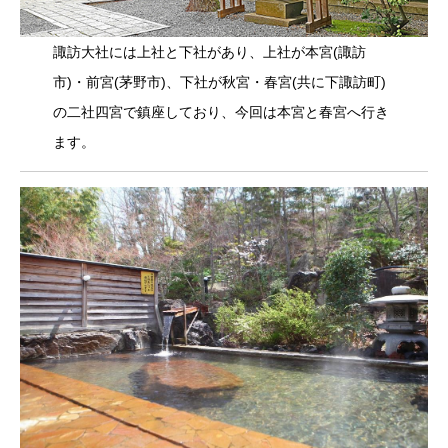
諏訪大社には上社と下社があり、上社が本宮(諏訪
市)・前宮(茅野市)、下社が秋宮・春宮(共に下諏訪町)
の二社四宮で鎮座しており、今回は本宮と春宮へ行き
ます。