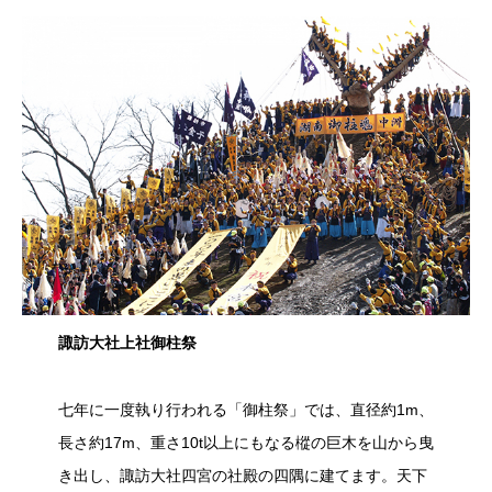
諏訪大社上社御柱祭
七年に一度執り行われる「御柱祭」では、直径約1m、
長さ約17m、重さ10t以上にもなる樅の巨木を山から曳
き出し、諏訪大社四宮の社殿の四隅に建てます。天下