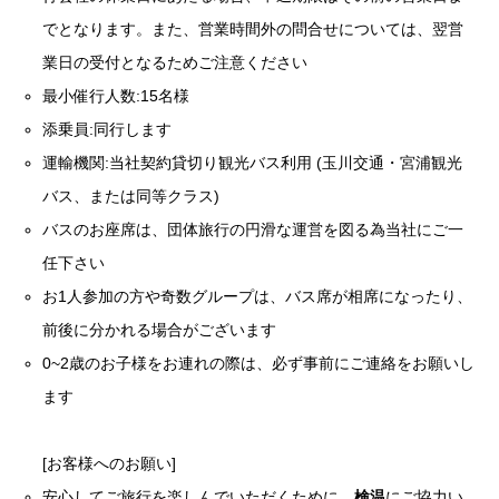
でとなります。また、営業時間外の問合せについては、翌営
業日の受付となるためご注意ください
最小催行人数:15名様
添乗員:同行します
運輸機関:当社契約貸切り観光バス利用 (玉川交通・宮浦観光
バス、または同等クラス)
バスのお座席は、団体旅行の円滑な運営を図る為当社にご一
任下さい
お1人参加の方や奇数グループは、バス席が相席になったり、
前後に分かれる場合がございます
0~2歳のお子様をお連れの際は、必ず事前にご連絡をお願いし
ます
[お客様へのお願い]
安心してご旅行を楽しんでいただくために、
検温
にご協力い