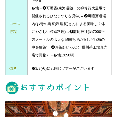
[静岡]
各地＝❶可睡斎(東海道随一の禅修行大道場で
開催されるひなまつりを見学)→❷可睡斎道場
コース
内(お寺の典座(料理長)さんによる美味しく体
行程
にやさしい精進料理)→❸龍尾神社(約7000平
方メートルの広大な庭園を埋めるしだれ梅の
中を散策)→❹お茶処いっぷく(掛川茶工場直売
店で買物）＝各地19:50頃
備考
※3/3(火)にも同じツアーがございます