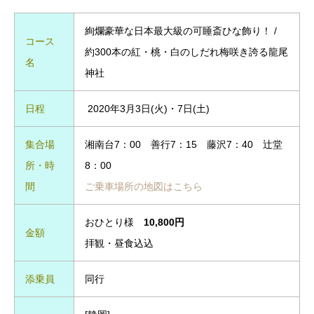
絢爛豪華な日本最大級の可睡斎ひな飾り！ /
コース
約300本の紅・桃・白のしだれ梅咲き誇る龍尾
名
神社
日程
2020年3月3日(火)・7日(土)
集合場
湘南台7：00 善行7：15 藤沢7：40 辻堂
所・時
8：00
間
ご乗車場所の地図はこちら
おひとり様
10,800円
金額
拝観・昼食込込
添乗員
同行