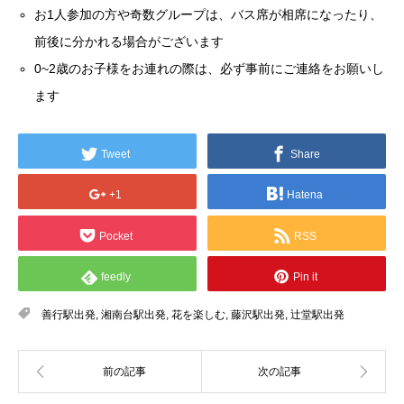
お1人参加の方や奇数グループは、バス席が相席になったり、
前後に分かれる場合がございます
0~2歳のお子様をお連れの際は、必ず事前にご連絡をお願いし
ます
Tweet
Share
+1
Hatena
Pocket
RSS
feedly
Pin it
善行駅出発
,
湘南台駅出発
,
花を楽しむ
,
藤沢駅出発
,
辻堂駅出発