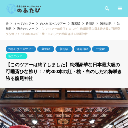
検索
すべてのツアー
のあたびバスツアー
藤沢駅
善行駅
湘南台駅
辻
堂駅
過去のツアー
【このツアーは終了しました】絢爛豪華な日本最大級の可睡斎
ひな飾り！ / 約300本の紅・桃・白のしだれ梅咲き誇る龍尾神社
のあたびバスツアー
藤沢駅
善行駅
湘南台駅
辻堂駅
過去のツアー
【このツアーは終了しました】絢爛豪華な日本最大級の
可睡斎ひな飾り！ / 約300本の紅・桃・白のしだれ梅咲き
誇る龍尾神社