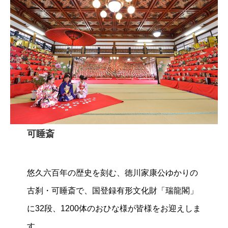
可睡斎
悠久六百年の歴史を刻む、徳川家康公ゆかりの
古刹・可睡斎で、国登録有形文化財「瑞龍閣」
に32段、1200体のおひな様が皆様をお迎えしま
す。