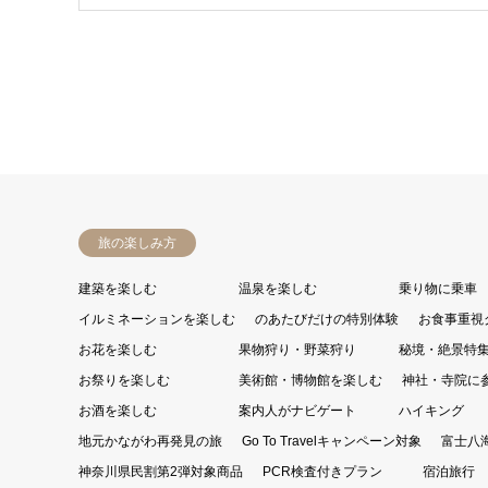
ボクハムのお買物
旅の楽しみ方
建築を楽しむ
温泉を楽しむ
乗り物に乗車
イルミネーションを楽しむ
のあたびだけの特別体験
お食事重視
お花を楽しむ
果物狩り・野菜狩り
秘境・絶景特
お祭りを楽しむ
美術館・博物館を楽しむ
神社・寺院に
お酒を楽しむ
案内人がナビゲート
ハイキング
地元かながわ再発見の旅
Go To Travelキャンペーン対象
富士八
神奈川県民割第2弾対象商品
PCR検査付きプラン
宿泊旅行