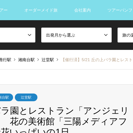
アー
オーダーメイド旅
会社案内
ツアーパンフ
出発月から選ぶ
旅の
善行駅
湘南台駅
辻堂駅
【催行済】5/21 丘の上バラ園とレストラン「アンジェリカ
南台駅
辻堂駅
上バラ園とレストラン「アンジェリ
チ 花の美術館「三陽メディアフ
花いっぱいの1日