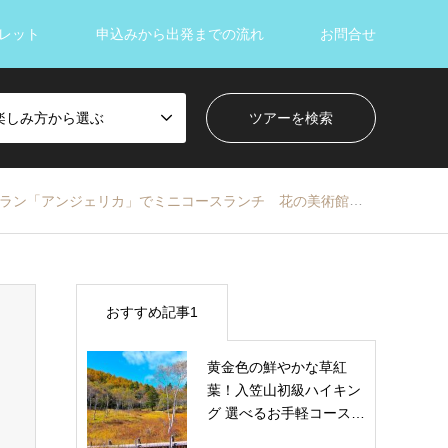
レット
申込みから出発までの流れ
お問合せ
楽しみ方から選ぶ
」でミニコースランチ 花の美術館「三陽メディアフラワーミュージアム」で花いっぱいの1日
おすすめ記事1
黄金色の鮮やかな草紅
葉！入笠山初級ハイキン
グ 選べるお手軽コース…