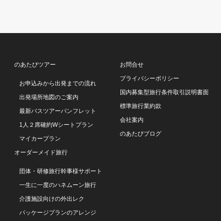
のあたびツアー
お問合せ
プライバシーポリシー
お申込みから出発までの流れ
国内募集型旅行条件取引説明書面
出発場所地図のご案内
標準旅行業約款
最新バスツアーパンフレット
会社案内
1人２席確約Wシートプラン
のあたびブログ
マイカープラン
オーダーメイド旅行
団体・研修旅行幹事様サポート
一生に一度のハネムーン旅行
介護施設向けの外出レク
パッケージプランのアレンジ