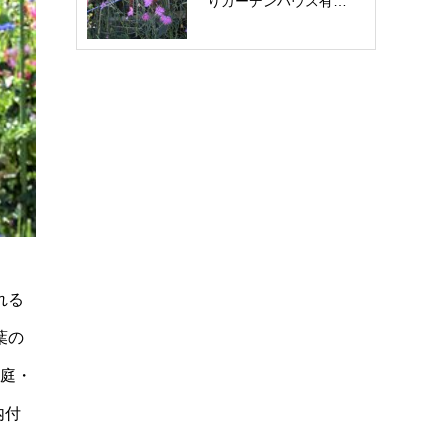
りガーデンハウス有…
お問い合わせ
れる
葉の
中庭・
内付