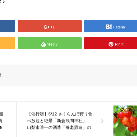
う♪
+1
Hatena
feedly
Pin it
発
船
【催行済】6/12 さくらんぼ狩り食
繭
べ放題と絶景「新倉浅間神社」
ゆ
山梨市唯一の酒造「養老酒造」の
イ
蔵見学・試飲