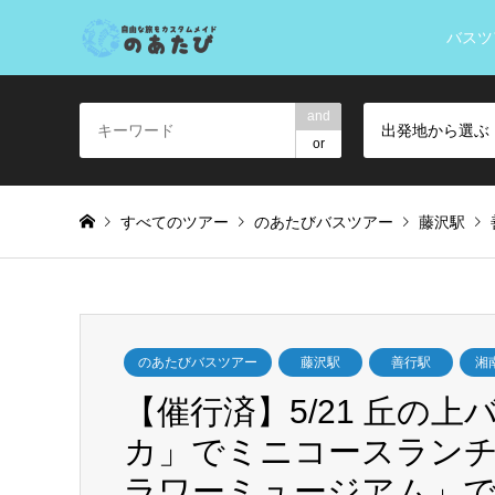
バスツ
and
出発地から選ぶ
or
すべてのツアー
のあたびバスツアー
藤沢駅
のあたびバスツアー
藤沢駅
善行駅
湘
【催行済】5/21 丘の
カ」でミニコースラン
ラワーミュージアム」で