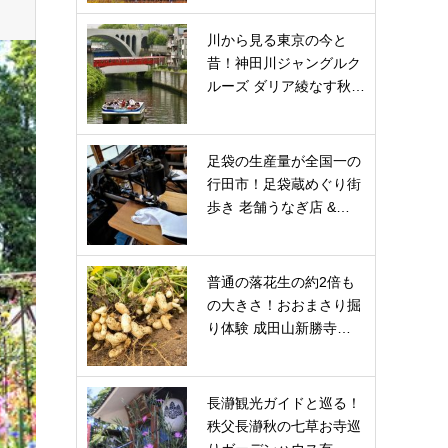
川から見る東京の今と
昔！神田川ジャングルク
ルーズ ダリア綾なす秋…
足袋の生産量が全国一の
行田市！足袋蔵めぐり街
歩き 老舗うなぎ店 &…
普通の落花生の約2倍も
の大きさ！おおまさり掘
り体験 成田山新勝寺…
長瀞観光ガイドと巡る！
秩父長瀞秋の七草お寺巡