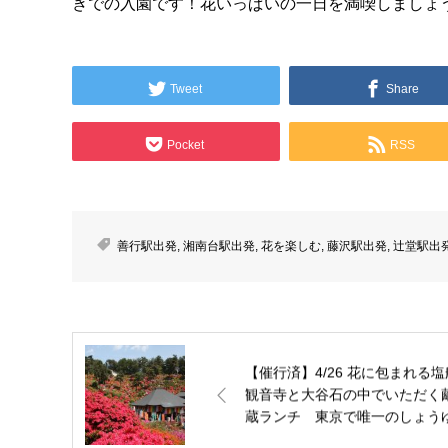
きでの入園です！花いっぱいの一日を満喫しましょ
Tweet
Share
Pocket
RSS
善行駅出発
,
湘南台駅出発
,
花を楽しむ
,
藤沢駅出発
,
辻堂駅出
【催行済】4/26 花に包まれる塩
観音寺と大谷石の中でいただく
蔵ランチ 東京で唯一のしょう
醸造所「キッコーゴ」見学とサ