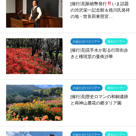
[催行済]新紙幣発行
いま話題
の渋沢栄一記念館＆徳川氏発祥
の地・世良田東照宮…
のあたびバスツアー
過去のツアー
[催行済]花手水が彩る行田街歩
きと権現堂の曼殊沙華
のあたびバスツアー
過去のツアー
[催行済]歴史ロマンの和銅遺跡
と両神山麓花の郷ダリア園
のあたびバスツアー
過去のツアー