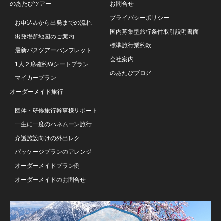
のあたびツアー
お問合せ
プライバシーポリシー
お申込みから出発までの流れ
国内募集型旅行条件取引説明書面
出発場所地図のご案内
標準旅行業約款
最新バスツアーパンフレット
会社案内
1人２席確約Wシートプラン
のあたびブログ
マイカープラン
オーダーメイド旅行
団体・研修旅行幹事様サポート
一生に一度のハネムーン旅行
介護施設向けの外出レク
パッケージプランのアレンジ
オーダーメイドプラン例
オーダーメイドのお問合せ