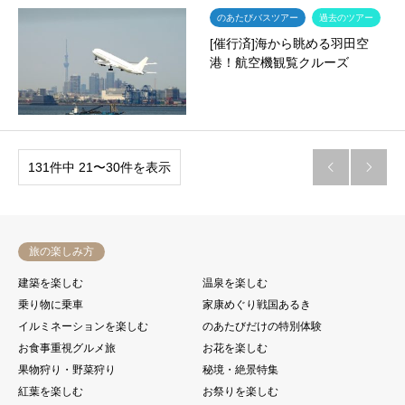
のあたびバスツアー
過去のツアー
[催行済]海から眺める羽田空
港！航空機観覧クルーズ
131件中 21〜30件を表示


旅の楽しみ方
建築を楽しむ
温泉を楽しむ
乗り物に乗車
家康めぐり戦国あるき
イルミネーションを楽しむ
のあたびだけの特別体験
お食事重視グルメ旅
お花を楽しむ
果物狩り・野菜狩り
秘境・絶景特集
紅葉を楽しむ
お祭りを楽しむ