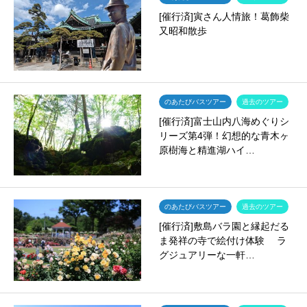
[催行済]寅さん人情旅！葛飾柴
又昭和散歩
のあたびバスツアー
過去のツアー
[催行済]富士山内八海めぐりシ
リーズ第4弾！幻想的な青木ヶ
原樹海と精進湖ハイ…
のあたびバスツアー
過去のツアー
[催行済]敷島バラ園と縁起だる
ま発祥の寺で絵付け体験 ラ
グジュアリーな一軒…