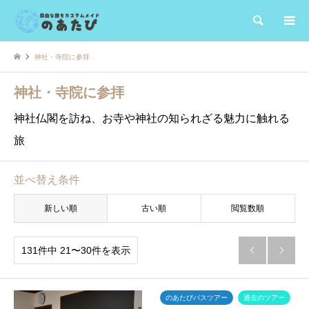
検索
神社・寺院に参拝
神社・寺院に参拝
神社仏閣を訪ね、お寺や神社の知られざる魅力に触れる
旅
並べ替え条件
新しい順
古い順
閲覧数順
131件中 21〜30件を表示


のあたびバスツアー
過去のツアー