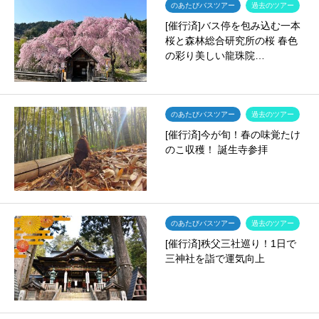
のあたびバスツアー
過去のツアー
[催行済]バス停を包み込む一本
桜と森林総合研究所の桜 春色
の彩り美しい龍珠院…
のあたびバスツアー
過去のツアー
[催行済]今が旬！春の味覚たけ
のこ収穫！ 誕生寺参拝
のあたびバスツアー
過去のツアー
[催行済]秩父三社巡り！1日で
三神社を詣で運気向上