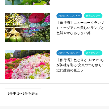
のあたびバスツアー
過去のツアー
【催行済】ニューヨークランプ
ミュージアムの美しいランプと
色鮮やかなあじさい苑…
のあたびバスツアー
過去のツアー
【催行済】色とりどりのつつじ
が神社を彩る“文京つつじ祭り”
近代建築の巨匠フ…
3件中 1〜3件を表示