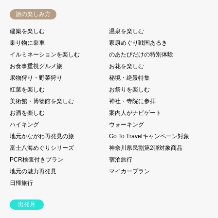
旅の楽しみ方
建築を楽しむ
温泉を楽しむ
乗り物に乗車
家康めぐり戦国あるき
イルミネーションを楽しむ
のあたびだけの特別体験
お食事重視グルメ旅
お花を楽しむ
果物狩り・野菜狩り
秘境・絶景特集
紅葉を楽しむ
お祭りを楽しむ
美術館・博物館を楽しむ
神社・寺院に参拝
お酒を楽しむ
案内人がナビゲート
ハイキング
ウォーキング
地元かながわ再発見の旅
Go To Travelキャンペーン対象
富士八海めぐりシリーズ
神奈川県民割第2弾対象商品
PCR検査付きプラン
宿泊旅行
地元の魅力再発見
マイカープラン
日帰旅行
出発月