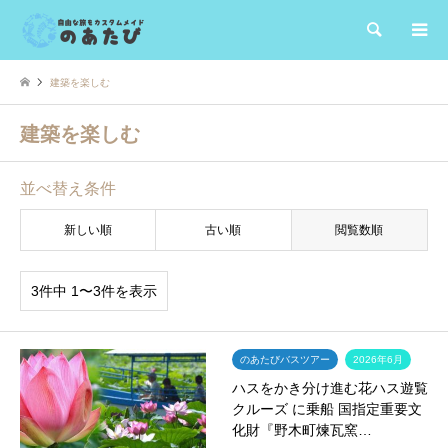
検索
建築を楽しむ
建築を楽しむ
並べ替え条件
新しい順
古い順
閲覧数順
3件中 1〜3件を表示
のあたびバスツアー
2026年6月
ハスをかき分け進む花ハス遊覧
クルーズ に乗船 国指定重要文
化財『野木町煉瓦窯…