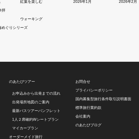
集
紅葉を楽しむ
2026年1月
2026年2月
参拝
ウォーキング
海めぐりシリーズ
のあたびツアー
お問合せ
プライバシーポリシー
お申込みから出発までの流れ
国内募集型旅行条件取引説明書面
出発場所地図のご案内
標準旅行業約款
最新バスツアーパンフレット
会社案内
1人２席確約Wシートプラン
のあたびブログ
マイカープラン
オーダーメイド旅行