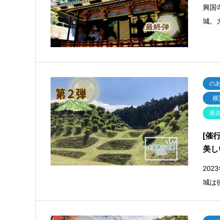
興国
城。
の
横
過
[催
美し
20
城は