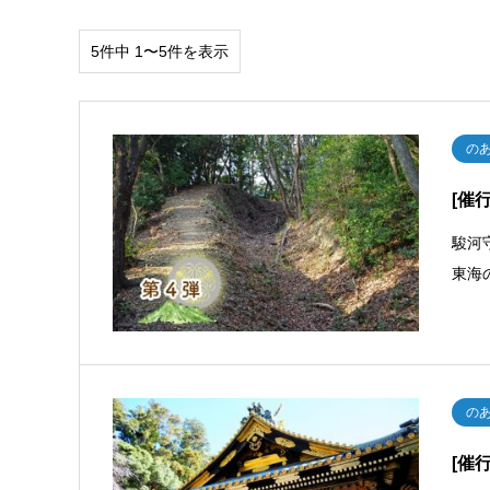
5件中 1〜5件を表示
の
[催
駿河
東海
の
[催