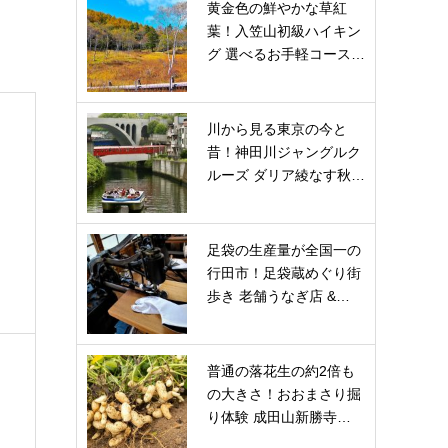
黄金色の鮮やかな草紅
葉！入笠山初級ハイキン
グ 選べるお手軽コース…
川から見る東京の今と
昔！神田川ジャングルク
ルーズ ダリア綾なす秋…
足袋の生産量が全国一の
行田市！足袋蔵めぐり街
歩き 老舗うなぎ店 &…
普通の落花生の約2倍も
の大きさ！おおまさり掘
り体験 成田山新勝寺…