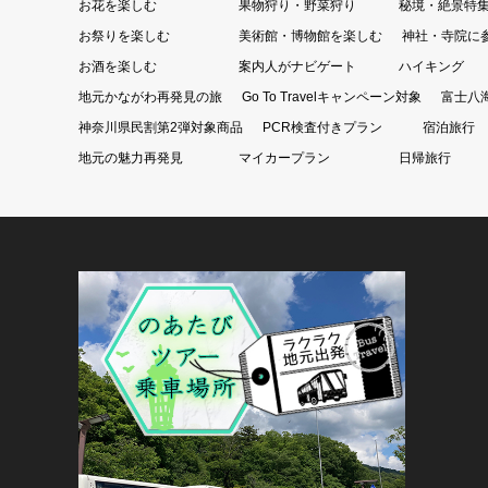
お花を楽しむ
果物狩り・野菜狩り
秘境・絶景特
お祭りを楽しむ
美術館・博物館を楽しむ
神社・寺院に
お酒を楽しむ
案内人がナビゲート
ハイキング
地元かながわ再発見の旅
Go To Travelキャンペーン対象
富士八
神奈川県民割第2弾対象商品
PCR検査付きプラン
宿泊旅行
地元の魅力再発見
マイカープラン
日帰旅行