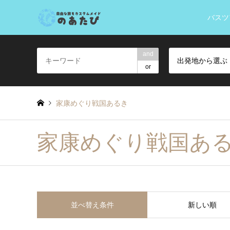
バスツ
and
出発地から選ぶ
or
家康めぐり戦国あるき
家康めぐり戦国あ
並べ替え条件
新しい順