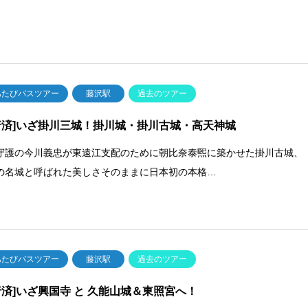
あたびバスツアー
藤沢駅
過去のツアー
行済]いざ掛川三城！掛川城・掛川古城・高天神城
守護の今川義忠が東遠江支配のために朝比奈泰煕に築かせた掛川古城、
の名城と呼ばれた美しさそのままに日本初の本格…
あたびバスツアー
藤沢駅
過去のツアー
行済]いざ興国寺 と 久能山城＆東照宮へ！