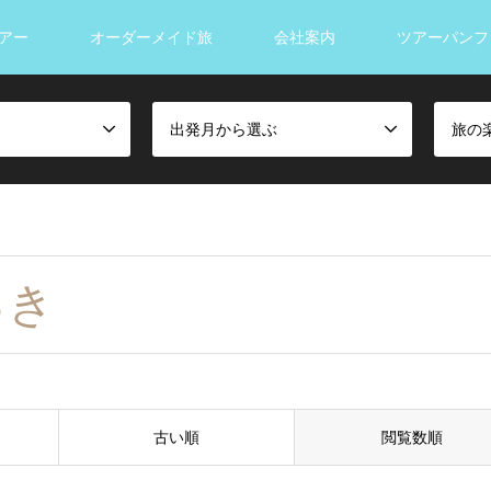
アー
オーダーメイド旅
会社案内
ツアーパンフ
出発月から選ぶ
旅の
るき
古い順
閲覧数順