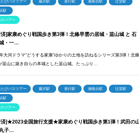
あたびバスツアー
藤沢駅
善行駅
湘南台駅
辻堂駅
浜駅
去のツアー
行済]家康めぐり戦国歩き第3弾！北條早雲の居城・韮山城 と 石
城・一…
23年大河ドラマ"どうする家康"ゆかりの土地を訪ねるシリーズ第3弾！北
が韮山に築き自らの本城とした韮山城。たっぷり…
あたびバスツアー
藤沢駅
善行駅
湘南台駅
辻堂駅
浜駅
去のツアー
行済]★2023全国旅行支援★家康めぐり戦国歩き第1弾！武田の
丸子…