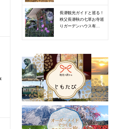
長瀞観光ガイドと巡る！
秩父長瀞秋の七草お寺巡
りガーデンハウス有…
が
中