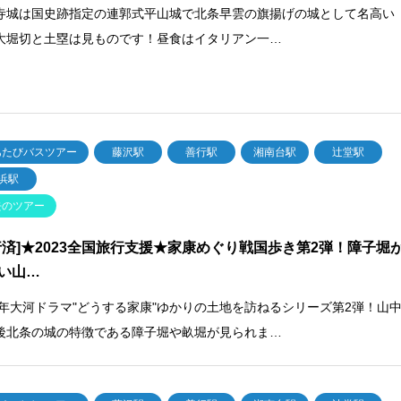
寺城は国史跡指定の連郭式平山城で北条早雲の旗揚げの城として名高い
大堀切と土塁は見ものです！昼食はイタリアン一…
あたびバスツアー
藤沢駅
善行駅
湘南台駅
辻堂駅
浜駅
去のツアー
行済]★2023全国旅行支援★家康めぐり戦国歩き第2弾！障子堀
い山…
23年大河ドラマ"どうする家康"ゆかりの土地を訪ねるシリーズ第2弾！山
後北条の城の特徴である障子堀や畝堀が見られま…