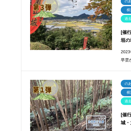
の
横
過
[催
垣の
20
早雲
の
横
過
[催
城・