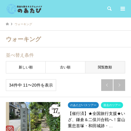
検索
ウォーキング
ウォーキング
並べ替え条件
新しい順
古い順
閲覧数順
34件中 11〜20件を表示


のあたびバスツアー
過去のツアー
【催行済】★全国旅行支援★い
ざ、鎌倉＆二俣川合戦へ！畠山
重忠首塚・和田城跡・…