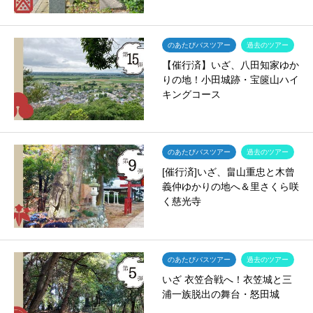
のあたびバスツアー
過去のツアー
【催行済】いざ、八田知家ゆか
りの地！小田城跡・宝篋山ハイ
キングコース
のあたびバスツアー
過去のツアー
[催行済]いざ、畠山重忠と木曾
義仲ゆかりの地へ＆里さくら咲
く慈光寺
のあたびバスツアー
過去のツアー
いざ 衣笠合戦へ！衣笠城と三
浦一族脱出の舞台・怒田城