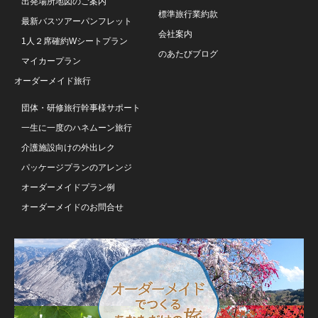
出発場所地図のご案内
標準旅行業約款
最新バスツアーパンフレット
会社案内
1人２席確約Wシートプラン
のあたびブログ
マイカープラン
オーダーメイド旅行
団体・研修旅行幹事様サポート
一生に一度のハネムーン旅行
介護施設向けの外出レク
パッケージプランのアレンジ
オーダーメイドプラン例
オーダーメイドのお問合せ