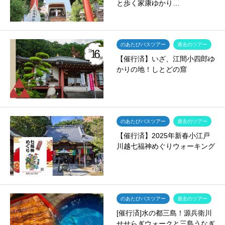
と歩く家康ゆかり…
のあたびバスツアー
過去のツアー
【催行済】いざ、江間小四郎ゆ
かりの地！しとどの窟
のあたびバスツアー
過去のツアー
【催行済】2025年新春小江戸
川越七福神めぐりウォーキング
のあたびバスツアー
過去のツアー
[催行済]水の都三島！源兵衛川
せせらぎウォークと三島うなぎ