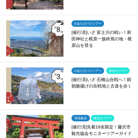
のあたびバスツアー
[催行済]いざ 富士川の戦い！和
田神社と梶原一族終焉の地・梶
原山を登る
のあたびバスツアー
過去のツアー
[催行済]いざ 石橋山合戦へ！頼
朝旗揚げの合戦地と古道を歩く
現地集合
過去のツアー
[催行済]先着18名限定！藤沢市
観光協会モニターツアーガイド